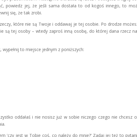
jąć, powiedz jej, że jeśli sama dostała to od kogoś innego, to mo
nij się, że tak zrobi.
rzeczy, które nie są Twoje i oddawaj je tej osobie. Po drodze możes
 nie są tej osoby – wtedy zaproś inną osobę, do której dana rzecz na
z, wypełnij to miejsce jednym z poniższych:
zystko oddałaś i nie nosisz już w sobie niczego czego nie chcesz o
ia.
niem 'czy jest w Tobie coś, co należy do mnie?’ Zadaj jej też to pytan