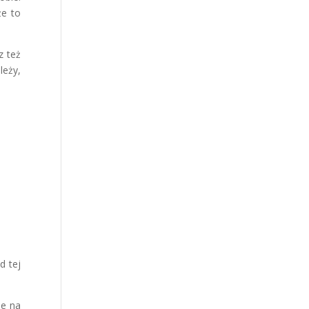
że to
z też
leży,
d tej
ie na