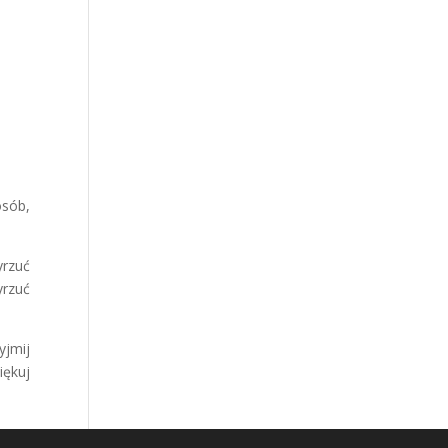
osób,
yrzuć
yrzuć
yjmij
iękuj