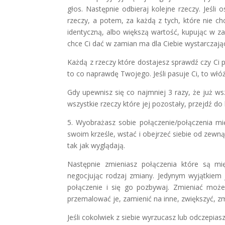
głos. Następnie odbieraj kolejne rzeczy. Jeśl
rzeczy, a potem, za każdą z tych, które nie ch
identyczną, albo większą wartość, kupując w z
chce Ci dać w zamian ma dla Ciebie wystarczają
Każdą z rzeczy które dostajesz sprawdź czy Ci pa
to co naprawdę Twojego. Jeśli pasuje Ci, to włó
Gdy upewnisz się co najmniej 3 razy, że już ws
wszystkie rzeczy które jej pozostały, przejdź do 
5. Wyobrażasz sobie połączenie/połączenia mię
swoim krześle, wstać i obejrzeć siebie od zewnąt
tak jak wyglądają.
Następnie zmieniasz połączenia które są mi
negocjując rodzaj zmiany. Jedynym wyjątkiem 
połączenie i się go pozbywaj. Zmieniać może
przemalować je, zamienić na inne, zwiększyć, zmn
Jeśli cokolwiek z siebie wyrzucasz lub odczepias