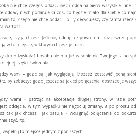
i osoba nie chce czegoś oddać, niech odda najpierw wszystkie inne 
ce oddać, niech podaruje Ci coś, co będzie miało dla Ciebie co naj
amian to, czego nie chce oddać. To Ty decydujesz, czy tamta rzecz 
cą wartość.
suje, czy ją chcesz. Jeśli nie, oddaj ją z powrotem i raz jeszcze pop
ż ją w to miejsce, w którym chcesz je mieć.
zystko odzyskałaś i osoba nie ma już w sobie nic Twojego, albo spł
kolejnej części ćwiczenia.
dzy wami – gdzie są, jak wyglądają. Możesz 'zostawić’ jedną sieb
rz, by zobaczyć gdzie jeszcze są jakieś połączenia, dostrzec je wszys
ędzy wami – patrząc na akceptacje drugiej strony, w razie pot
jest odcięcie, w tym wypadku nie negocjuj zmiany, a po prostu od
sz tak jak chcesz i jak pasuje – wciągnąć połączenia do odkurz
iejszyć, itp.
z, wypełnij to miejsce jednym z poniższych: