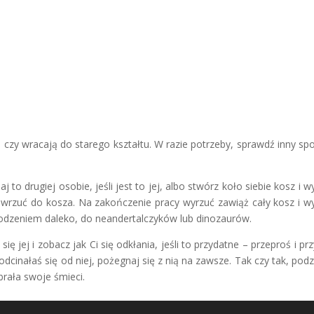
 czy wracają do starego kształtu. W razie potrzeby, sprawdź inny sp
j to drugiej osobie, jeśli jest to jej, albo stwórz koło siebie kosz i w
 wrzuć do kosza. Na zakończenie pracy wyrzuć zawiąż cały kosz i w
rodzeniem daleko, do neandertalczyków lub dinozaurów.
ę jej i zobacz jak Ci się odkłania, jeśli to przydatne – przeproś i prz
odcinałaś się od niej, pożegnaj się z nią na zawsze. Tak czy tak, podz
abrała swoje śmieci.