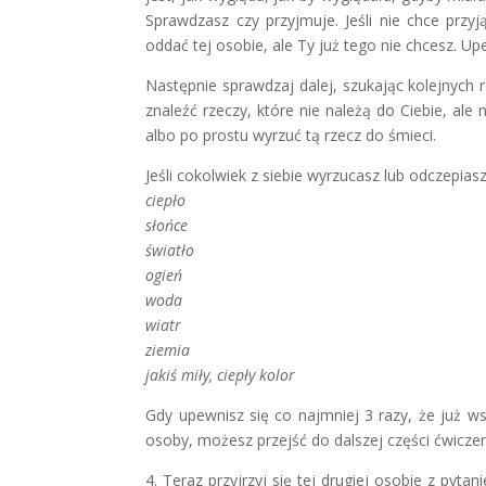
Sprawdzasz czy przyjmuje. Jeśli nie chce przy
oddać tej osobie, ale Ty już tego nie chcesz. Upew
Następnie sprawdzaj dalej, szukając kolejnych 
znaleźć rzeczy, które nie należą do Ciebie, ale
albo po prostu wyrzuć tą rzecz do śmieci.
Jeśli cokolwiek z siebie wyrzucasz lub odczepias
ciepło
słońce
światło
ogień
woda
wiatr
ziemia
jakiś miły, ciepły kolor
Gdy upewnisz się co najmniej 3 razy, że już ws
osoby, możesz przejść do dalszej części ćwiczen
4. Teraz przyjrzyj się tej drugiej osobie z pyta