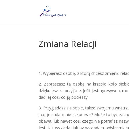
Zmiana Relacji
1. Wybierasz osobę, z którą chcesz zmienić relac
2. Zapraszasz tą osobę na krzesło koło siebie
dziękujesz za przyjście. Jeśli jest agresywna, m
dać jej coś, co ją pocieszy.
3. Przyglądasz się sobie, także swojemu wnętrzu
i co jest dla mnie szkodliwe’? Może to być zach
obawa, lub nawet coś, czego nie potrafisz nazwa
jest, jak wygląda, jak by wyglądała, gdyby miał