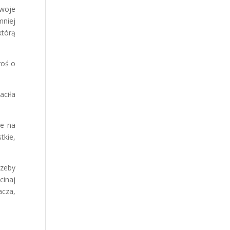
Twoje
mniej
którą
roś o
aciła
ie na
tkie,
rzeby
cinaj
acza,