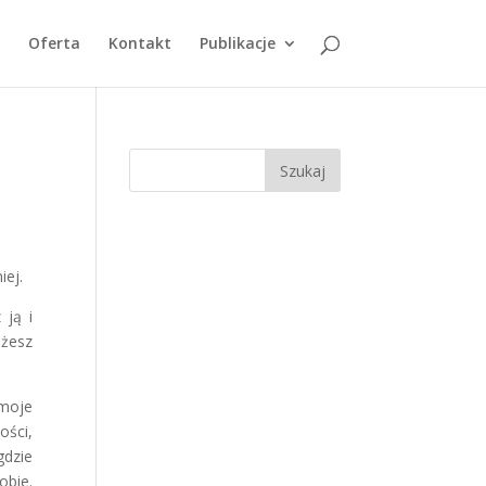
Oferta
Kontakt
Publikacje
iej.
 ją i
ożesz
 moje
ości,
gdzie
obie.