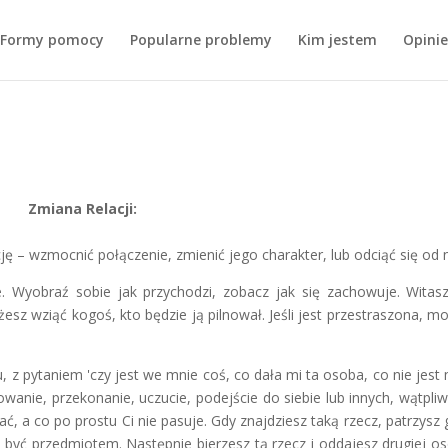
Formy pomocy
Popularne problemy
Kim jestem
Opinie
Zmiana Relacji:
ję – wzmocnić połączenie, zmienić jego charakter, lub odciąć się od n
. Wyobraź sobie jak przychodzi, zobacz jak się zachowuje. Witasz
ożesz wziąć kogoś, kto będzie ją pilnował. Jeśli jest przestraszona, m
, z pytaniem 'czy jest we mnie coś, co dała mi ta osoba, co nie jest
owanie, przekonanie, uczucie, podejście do siebie lub innych, wątpliw
ć, a co po prostu Ci nie pasuje. Gdy znajdziesz taką rzecz, patrzysz 
a być przedmiotem. Następnie bierzesz tą rzecz i oddajesz drugiej os