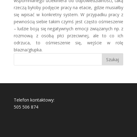
wspomnianego uciekiniera od odpowiedzialności, taką
rzeczą byłoby podjęcie pracy na etacie, gdzie musiałby
się wpisać w konkretny system. W przypadku pracy z
pewnością siebie takim czymś jest często ośmieszenie
– ludzie boją się negatywnych emocji związanych np. z
rozmową z osobą płci przeciwnej, ale to co ich
odrzuca, to ośmieszenie się, wejście w rolę
błazna/głupka.
Telefon kontaktowy:
505 506 874