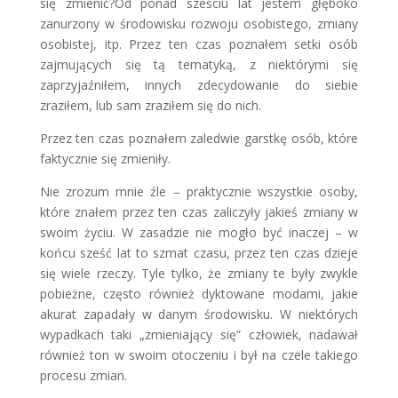
się zmienić?Od ponad sześciu lat jestem głęboko
zanurzony w środowisku rozwoju osobistego, zmiany
osobistej, itp. Przez ten czas poznałem setki osób
zajmujących się tą tematyką, z niektórymi się
zaprzyjaźniłem, innych zdecydowanie do siebie
zraziłem, lub sam zraziłem się do nich.
Przez ten czas poznałem zaledwie garstkę osób, które
faktycznie się zmieniły.
Nie zrozum mnie źle – praktycznie wszystkie osoby,
które znałem przez ten czas zaliczyły jakieś zmiany w
swoim życiu. W zasadzie nie mogło być inaczej – w
końcu sześć lat to szmat czasu, przez ten czas dzieje
się wiele rzeczy. Tyle tylko, że zmiany te były zwykle
pobieżne, często również dyktowane modami, jakie
akurat zapadały w danym środowisku. W niektórych
wypadkach taki „zmieniający się” człowiek, nadawał
również ton w swoim otoczeniu i był na czele takiego
procesu zmian.