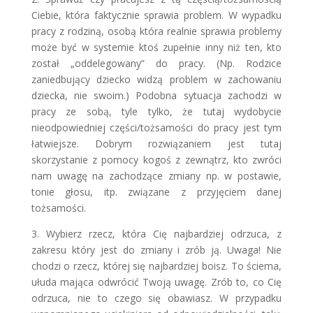
Ciebie, która faktycznie sprawia problem. W wypadku
pracy z rodziną, osobą która realnie sprawia problemy
może być w systemie ktoś zupełnie inny niż ten, kto
został „oddelegowany” do pracy. (Np. Rodzice
zaniedbujący dziecko widzą problem w zachowaniu
dziecka, nie swoim.) Podobna sytuacja zachodzi w
pracy ze sobą, tyle tylko, że tutaj wydobycie
nieodpowiedniej części/tożsamości do pracy jest tym
łatwiejsze. Dobrym rozwiązaniem jest tutaj
skorzystanie z pomocy kogoś z zewnątrz, kto zwróci
nam uwagę na zachodzące zmiany np. w postawie,
tonie głosu, itp. związane z przyjęciem danej
tożsamości.
3. Wybierz rzecz, która Cię najbardziej odrzuca, z
zakresu który jest do zmiany i zrób ją. Uwaga! Nie
chodzi o rzecz, której się najbardziej boisz. To ściema,
ułuda mająca odwrócić Twoją uwagę. Zrób to, co Cię
odrzuca, nie to czego się obawiasz. W przypadku