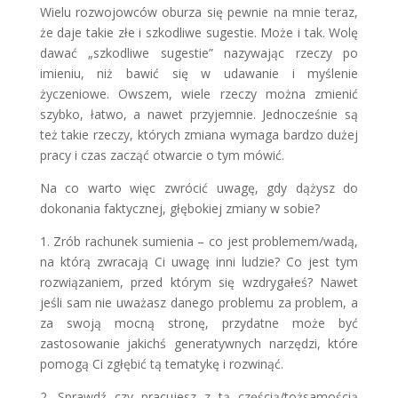
Wielu rozwojowców oburza się pewnie na mnie teraz,
że daje takie złe i szkodliwe sugestie. Może i tak. Wolę
dawać „szkodliwe sugestie” nazywając rzeczy po
imieniu, niż bawić się w udawanie i myślenie
życzeniowe. Owszem, wiele rzeczy można zmienić
szybko, łatwo, a nawet przyjemnie. Jednocześnie są
też takie rzeczy, których zmiana wymaga bardzo dużej
pracy i czas zacząć otwarcie o tym mówić.
Na co warto więc zwrócić uwagę, gdy dążysz do
dokonania faktycznej, głębokiej zmiany w sobie?
1. Zrób rachunek sumienia – co jest problemem/wadą,
na którą zwracają Ci uwagę inni ludzie? Co jest tym
rozwiązaniem, przed którym się wzdrygałeś? Nawet
jeśli sam nie uważasz danego problemu za problem, a
za swoją mocną stronę, przydatne może być
zastosowanie jakichś generatywnych narzędzi, które
pomogą Ci zgłębić tą tematykę i rozwinąć.
2. Sprawdź czy pracujesz z tą częścią/tożsamością