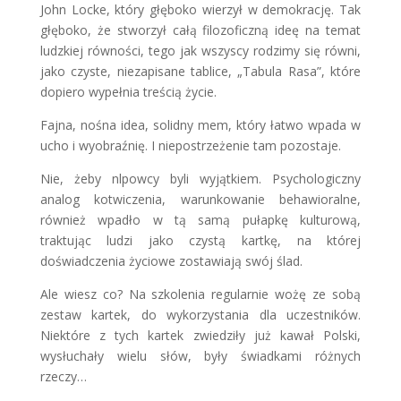
John Locke, który głęboko wierzył w demokrację. Tak
głęboko, że stworzył całą filozoficzną ideę na temat
ludzkiej równości, tego jak wszyscy rodzimy się równi,
jako czyste, niezapisane tablice, „Tabula Rasa”, które
dopiero wypełnia treścią życie.
Fajna, nośna idea, solidny mem, który łatwo wpada w
ucho i wyobraźnię. I niepostrzeżenie tam pozostaje.
Nie, żeby nlpowcy byli wyjątkiem. Psychologiczny
analog kotwiczenia, warunkowanie behawioralne,
również wpadło w tą samą pułapkę kulturową,
traktując ludzi jako czystą kartkę, na której
doświadczenia życiowe zostawiają swój ślad.
Ale wiesz co? Na szkolenia regularnie wożę ze sobą
zestaw kartek, do wykorzystania dla uczestników.
Niektóre z tych kartek zwiedziły już kawał Polski,
wysłuchały wielu słów, były świadkami różnych
rzeczy…