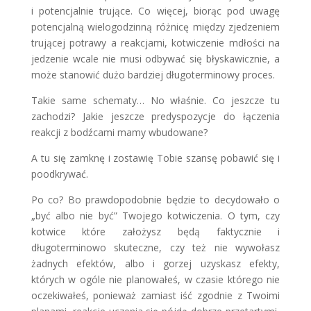
i potencjalnie trujące. Co więcej, biorąc pod uwagę
potencjalną wielogodzinną różnicę między zjedzeniem
trującej potrawy a reakcjami, kotwiczenie mdłości na
jedzenie wcale nie musi odbywać się błyskawicznie, a
może stanowić dużo bardziej długoterminowy proces.
Takie same schematy… No właśnie. Co jeszcze tu
zachodzi? Jakie jeszcze predyspozycje do łączenia
reakcji z bodźcami mamy wbudowane?
A tu się zamknę i zostawię Tobie szansę pobawić się i
poodkrywać.
Po co? Bo prawdopodobnie będzie to decydowało o
„być albo nie być” Twojego kotwiczenia. O tym, czy
kotwice które założysz będą faktycznie i
długoterminowo skuteczne, czy też nie wywołasz
żadnych efektów, albo i gorzej uzyskasz efekty,
których w ogóle nie planowałeś, w czasie którego nie
oczekiwałeś, ponieważ zamiast iść zgodnie z Twoimi