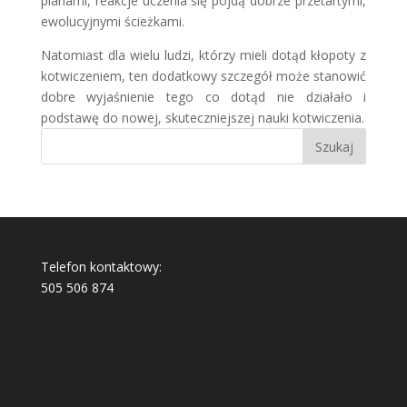
planami, reakcje uczenia się pójdą dobrze przetartymi,
ewolucyjnymi ścieżkami.
Natomiast dla wielu ludzi, którzy mieli dotąd kłopoty z
kotwiczeniem, ten dodatkowy szczegół może stanowić
dobre wyjaśnienie tego co dotąd nie działało i
podstawę do nowej, skuteczniejszej nauki kotwiczenia.
Telefon kontaktowy:
505 506 874