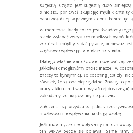
sugestią. Często jest sugestią dużo silniejsz
silniejsze, ponieważ skupiając myśli klienta 
naprawdę dalej w pewnym stopniu kontroluje tę 
W momencie, kiedy coach jest świadomy tego 
stanie wyłapać wszystkich możliwych pytań, k
w których mógłby zadać pytanie, ponieważ jest 
częściowo wpływając w efekcie na klienta.
Dlatego właśnie wartościowe może być zaprzest
Jakkolwiek moglibyśmy chcieć inaczej, w coach
znaczy to bynajmniej, że coaching jest zły, nie
również, że są one nieprzydatne. Znaczy to po 
pracy z klientem i warto wyraźniej dostrzegać
zakładamy, że nie powinny się pojawić.
Założenia są przydatne, jednak rzeczywistoś
możliwości nie wpływania na drugą osobę.
Jeśli mówimy, że nie wpływamy na rozmówcę, 
ten wpływ będzie się pojawiał. Same ramy