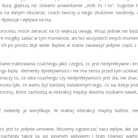
ą, dużą głębszą niż otwarte powiedzenie „zrób to i to”. Sugestie 
tylko na danym obszarze, coach tworzy u niego złudzenie swobody, 
dyskusje i wpływa na nią.
procesu, może zwracać na to większą uwagę. Wciąż jednak nie będ
tóre mógłby zadać w tym momencie, ani też wszystkich innych mome
ich po prostu zbyt wiele. Będzie w stanie zauważyć jedynie część z 
anie traktowania coachingu jako czegoś, co jest niedyrektywne i kr
ingu będą elementy dyrektywności i nie ma sensu przed tym uciekać
 znaczy to, że idea coachingu czy niedyrektywności jest zła, nie znac
prostu tyle, że warto być bardziej świadomym tego, co się dzieje po
 procesy, które zachodzą w interakcji między dwoma osobami nawet, 
ć niekiedy je weryfikuje. W realnej interakcji między ludźmi, n
to jest to jedynie umowne. Możemy ograniczać nasz wpływ, ale z
 coachingu także są już pewnym wpływem i tego również warto