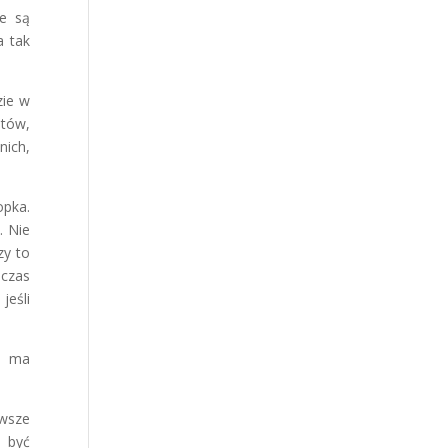
te są
a tak
zie w
ntów,
nich,
opka.
. Nie
zy to
dczas
jeśli
ie ma
awsze
 być