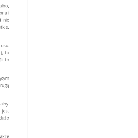
albo,
bna i
i nie
tkie,
roku.
), to
li to
ącym
drugą
alny.
 jest
 dużo
także