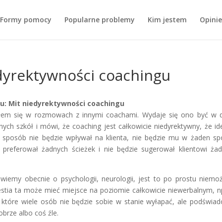
Formy pomocy
Popularne problemy
Kim jestem
Opinie
edyrektywności coachingu
u: Mit niedyrektywności coachingu
ałem się w rozmowach z innymi coachami. Wydaje się ono być w 
ych szkół i mówi, że coaching jest całkowicie niedyrektywny, że id
n sposób nie będzie wpływał na klienta, nie będzie mu w żaden s
referował żadnych ścieżek i nie będzie sugerował klientowi ża
iemy obecnie o psychologii, neurologii, jest to po prostu niemoż
gestia ta może mieć miejsce na poziomie całkowicie niewerbalnym, n
 które wiele osób nie będzie sobie w stanie wyłapać, ale podświa
obrze albo coś źle.