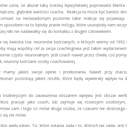
mie uzna, że akurat taką ścieżką lepiej/łatwiej poprowadzi klienta 
ewnętrzne, głębokie wartości coacha. Reakcja ta może być bardzo dro
omiast na nieświadomym poziomie takie reakcje się pojawiają 
m sposobem na to byłoby pranie mózgu, które usunęłoby nam wszys
zej nikt nie nadawałby się do kontaktu z drugim człowiekiem.
 się kwestia tzw. neuronów lustrzanych, o których wiemy od 1992 
by mają wspólny cel (a sesja coachingowa jest takim wydarzeniem
iomie czysto neuronalnym. Jeśli coach nawet przez chwilę coś pomyś
li, neurony lustrzane osoby coachowanej.
y mamy jakieś swoje opinie i przekonania. Nawet przy znacz
onań pozostają jakieś resztki, które będą wywierały wpływ na 
o trudniejszym do zauważenia obszarem wpływu jest obszar werb
ktoś pracuje jako coach, lub zajmuje się rozwojem osobistym,
mówi sam i tego co mówi druga osoba, że czasami nie dostrzega
 się nie mówi.
o wielu pytań. To, które pytania zada i to, których nie zada, jest 