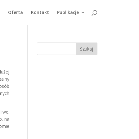
Oferta
Kontakt
Publikacje
dużej
ealny
posób
dnych
liwe.
p. na
domie