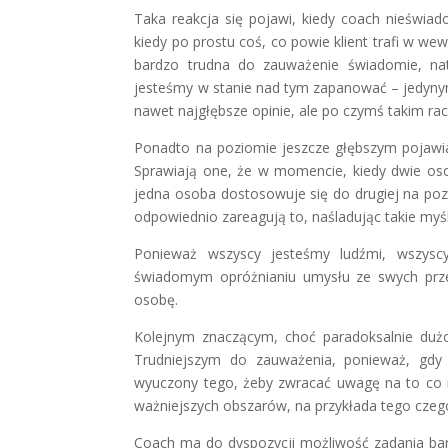
Taka reakcja się pojawi, kiedy coach nieświado
kiedy po prostu coś, co powie klient trafi w w
bardzo trudna do zauważenie świadomie, nat
jesteśmy w stanie nad tym zapanować – jedyny
nawet najgłębsze opinie, ale po czymś takim rac
Ponadto na poziomie jeszcze głębszym pojawia
Sprawiają one, że w momencie, kiedy dwie oso
jedna osoba dostosowuje się do drugiej na poz
odpowiednio zareagują to, naśladując takie myś
Ponieważ wszyscy jesteśmy ludźmi, wszysc
świadomym opróżnianiu umysłu ze swych przek
osobę.
Kolejnym znaczącym, choć paradoksalnie duż
Trudniejszym do zauważenia, ponieważ, gdy 
wyuczony tego, żeby zwracać uwagę na to co 
ważniejszych obszarów, na przykłada tego czego
Coach ma do dyspozycji możliwość zadania bardz