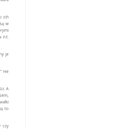
o ich
 są w
órymi
 n.t.
my je
” nie
ci. A
esem,
walki
ią to
y czy