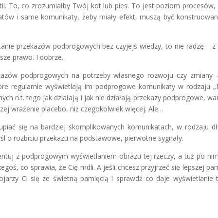
ii. To, co zrozumiałby Twój kot lub pies. To jest poziom procesów, 
katów i same komunikaty, żeby miały efekt, muszą być konstruowa
ystanie przekazów podprogowych bez czyjejś wiedzy, to nie radzę – z
asze prawo. I dobrze.
zekazów podprogowych na potrzeby własnego rozwoju czy zmiany 
óre regularnie wyświetlają im podprogowe komunikaty w rodzaju
h n.t. tego jak działają i jak nie działają przekazy podprogowe, wa
ej wrażenie placebo, niż czegokolwiek więcej. Ale…
upiać się na bardziej skomplikowanych komunikatach, w rodzaju dł
myśl o rozbiciu przekazu na podstawowe, pierwotne sygnały.
mentuj z podprogowym wyświetlaniem obrazu tej rzeczy, a tuż po nim
oś, co sprawia, że Cię mdli. A jeśli chcesz przyjrzeć się lepszej pam
jarzy Ci się ze świetną pamięcią i sprawdź co daje wyświetlanie 