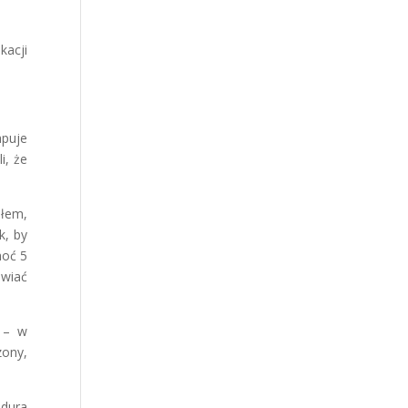
kacji
apuje
i, że
iłem,
k, by
hoć 5
awiać
 – w
zony,
edura