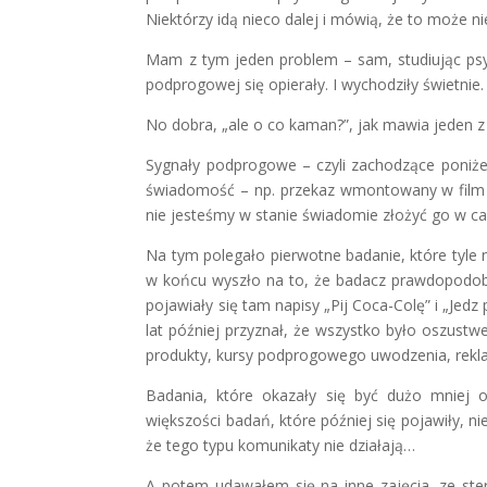
Niektórzy idą nieco dalej i mówią, że to może nie
Mam z tym jeden problem – sam, studiując psyc
podprogowej się opierały. I wychodziły świetnie.
No dobra, „ale o co kaman?”, jak mawia jeden
Sygnały podprogowe – czyli zachodzące poniże
świadomość – np. przekaz wmontowany w film p
nie jesteśmy w stanie świadomie złożyć go w ca
Na tym polegało pierwotne badanie, które tyle 
w końcu wyszło na to, że badacz prawdopodobni
pojawiały się tam napisy „Pij Coca-Colę” i „Jed
lat później przyznał, że wszystko było oszus
produkty, kursy podprogowego uwodzenia, rekl
Badania, które okazały się być dużo mniej
większości badań, które później się pojawiły, n
że tego typu komunikaty nie działają…
A potem udawałem się na inne zajęcia, ze ste