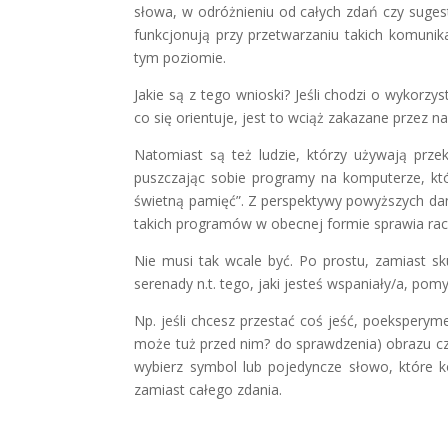
słowa, w odróżnieniu od całych zdań czy sugest
funkcjonują przy przetwarzaniu takich komuni
tym poziomie.
Jakie są z tego wnioski? Jeśli chodzi o wykorz
co się orientuje, jest to wciąż zakazane przez n
Natomiast są też ludzie, którzy używają pr
puszczając sobie programy na komputerze, kt
świetną pamięć”. Z perspektywy powyższych danyc
takich programów w obecnej formie sprawia racz
Nie musi tak wcale być. Po prostu, zamiast sk
serenady n.t. tego, jaki jesteś wspaniały/a, po
Np. jeśli chcesz przestać coś jeść, poekspery
może tuż przed nim? do sprawdzenia) obrazu czeg
wybierz symbol lub pojedyncze słowo, które ko
zamiast całego zdania.