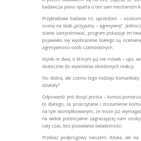
badawcza jasno oparta o ten sam mechanizm 
Przykładowe badanie n.t. uprzedzeń – osobom
ocenę na skali „przyjazny – agresywny”. Jednoc
stanie zarejestrować, program pokazuje im twa
pojawiało się wyobrażenie białego są oceniane 
agresywności osób czarnoskórych.
Wynik nr dwa, o którym już nie mówili – ups, 
skutecznie do wywołania określonych reakcji.
No dobra, ale czemu tego rodzaju komunikaty 
działały?
Odpowiedź jest dosyć prosta – komuś pomiesza
to dlatego, że przeczytanie i zrozumienie ko
na tyle skomplikowanym, że może już wymagać ś
na widok potencjalnie zagrażającej nam osob
cały czas, bez posiadania świadomości.
Przekaz podprogowy owszem, działa, ale na