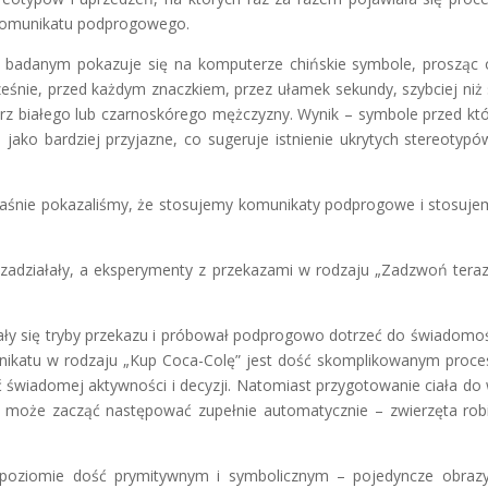
komunikatu podprogowego.
 badanym pokazuje się na komputerze chińskie symbole, prosząc 
ześnie, przed każdym znaczkiem, przez ułamek sekundy, szybciej niż
rz białego lub czarnoskórego mężczyzny. Wynik – symbole przed kt
jako bardziej przyjazne, co sugeruje istnienie ukrytych stereotypów
właśnie pokazaliśmy, że stosujemy komunikaty podprogowe i stosuje
zadziałały, a eksperymenty z przekazami w rodzaju „Zadzwoń teraz
ły się tryby przekazu i próbował podprogowo dotrzeć do świadomoś
munikatu w rodzaju „Kup Coca-Colę” jest dość skomplikowanym proc
wiadomej aktywności i decyzji. Natomiast przygotowanie ciała do 
y może zacząć następować zupełnie automatycznie – zwierzęta rob
 poziomie dość prymitywnym i symbolicznym – pojedyncze obraz