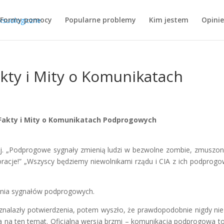
Formy pomocy
Popularne problemy
Kim jestem
Opinie
kty i Mity o Komunikatach
Fakty i Mity o Komunikatach Podprogowych
źniej. „Podprogowe sygnały zmienią ludzi w bezwolne zombie, zmuszo
poracje!” „Wszyscy będziemy niewolnikami rządu i CIA z ich podprog
ania sygnałów podprogowych.
 znalazły potwierdzenia, potem wyszło, że prawdopodobnie nigdy nie
a na ten temat. Oficjalna wersja brzmi – komunikacja podprogowa to