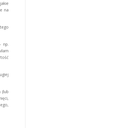
jakie
ne na
 tego
– np.
 „Mam
rtość
ugiej
 (lub
ięci,
tego,