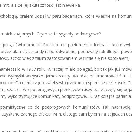
 mit, ale że jej skuteczność jest niewielka.
hologię, brałem udział w paru badaniach, które właśnie na komuni
 z moich znajomych. Czym są te sygnały podprogowe?
j progu świadomości. Pod lub nad poziomem informacji, które wył
rzez ułamek sekundy (albo odwrotnie, podawany tak długo i powol
łość, aczkolwiek z takim zastosowaniem w filmie się nie spotkałem).
namieszało w 1957 roku. A raczej miało polegać, bo tak jak już mów
e wymyślił wszystko. James Vicary twierdził, że zmontował film ta
z pop-corn”, co znacząco zwiększyło (rzekomo) sprzedaż przekąsek. C
twem, szaleństwo podprogowych przekazów ruszyło… Zaczęły się poj
amy wykorzystujące komunikaty podprogowe… Oraz kolejne badania.
 optymistyczne co do podprogowych komunikatów. Tak naprawdę
ie uzyskano żadnego efektu. M.in. dlatego sam byłem na zajęciach uc
reotypów i uprzedzeń, na których raz za razem pojawiała się proc