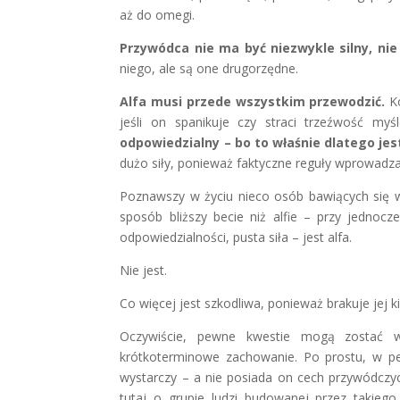
aż do omegi.
Przywódca nie ma być niezwykle silny, ni
niego, ale są one drugorzędne.
Alfa musi przede wszystkim przewodzić.
Ko
jeśli on spanikuje czy straci trzeźwość myś
odpowiedzialny – bo to właśnie dlatego jest
dużo siły, ponieważ faktyczne reguły wprowadza 
Poznawszy w życiu nieco osób bawiących się 
sposób bliższy becie niż alfie – przy jedno
odpowiedzialności, pusta siła – jest alfa.
Nie jest.
Co więcej jest szkodliwa, ponieważ brakuje jej 
Oczywiście, pewne kwestie mogą zostać wy
krótkoterminowe zachowanie. Po prostu, w p
wystarczy – a nie posiada on cech przywódczyc
tutaj o grupie ludzi budowanej przez takieg