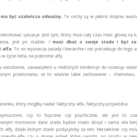
e ma być szaleńczo odważny.
Te cechy są w jakimś stopniu ważn
ntrolować sytuacje. Jest tym, który musi cały czas mieć głowę na k
lenia, jest po stadzie. I
musi dbać o swoje stado i być za
 alfa.
To on wyznacza zasady i hierarchie i nie potrzebuje do tego a
w życie beta, na polecenie alfy.
w uwodzenie, zauważyłem u niektórych tendencje do rozwoju właś
czesnym przekonaniu, ze to właśnie takie zachowanie – chamstwo,
kierunku, który mógłby nadać faktyczny alfa, faktyczny przywódca.
muszone, czy to fizycznie czy psychicznie, ale jest to szal
ewnym momencie dane stado będzie miało dosyć i sama siła bet
h alfy, dzięki którym stado podążyłoby za nim. Niezależnie czy m
o pseudo-alfę czy o grupie kobiet które uwodzi, po prostu w p