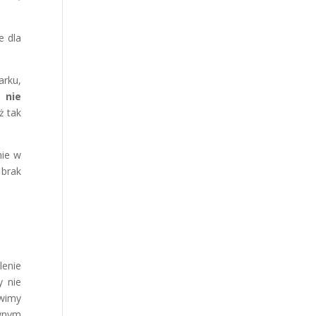
e dla
arku,
 nie
ż tak
nie w
 brak
enie
y nie
ówimy
ewnym