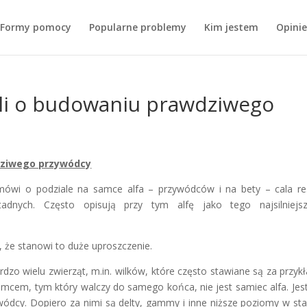
Formy pomocy
Popularne problemy
Kim jestem
Opinie
yli o budowaniu prawdziwego
wdziwego przywódcy
mówi o podziale na samce alfa – przywódców i na bety – cala re
adnych. Często opisują przy tym alfę jako tego najsilniejsz
t, że stanowi to duże uproszczenie.
zo wielu zwierząt, m.in. wilków, które często stawiane są za przyk
samcem, tym który walczy do samego końca, nie jest samiec alfa. Jes
ywódcy. Dopiero za nimi są delty, gammy i inne niższe poziomy w sta